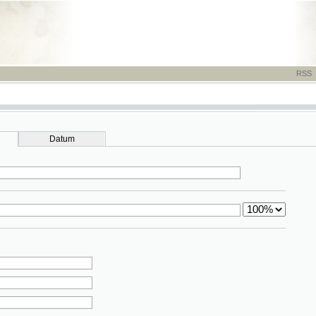
RSS
-
TISK
-
NÁP
Datum