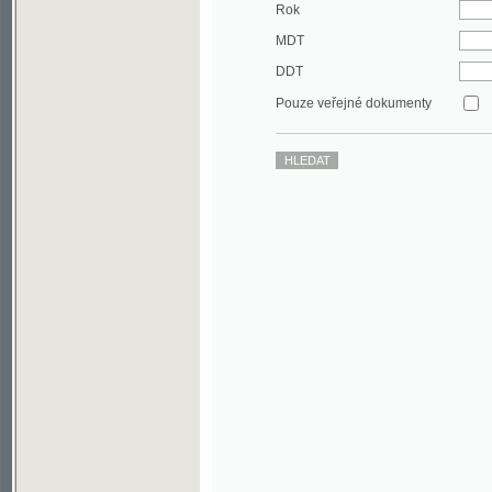
DDT
Pouze veřejné dokumenty
©2003-2010
Developed
under GNU GPL
by
Qbizm
,
NKČR
and
KNAV