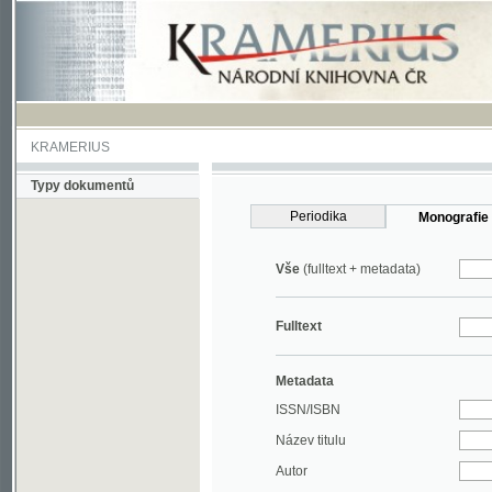
KRAMERIUS
Typy dokumentů
Periodika
Monografie
Vše
(fulltext + metadata)
Fulltext
Metadata
ISSN/ISBN
Název titulu
Autor
Rok
MDT