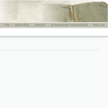
OVĚDA
-
ODKAZY
-
ALTERNATIVNÍ VYHLEDÁVÁNÍ
-
ENGLISH