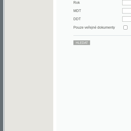
DDT
Pouze veřejné dokumenty
©2003-2010
Developed
under GNU GPL
by
Qbizm
,
NKČR
and
KNAV