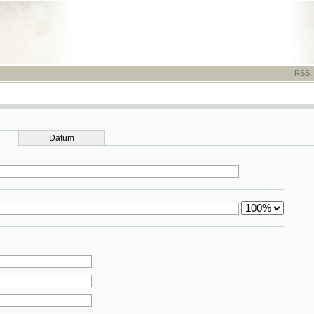
RSS
-
TISK
-
NÁP
Datum