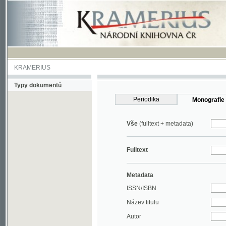
KRAMERIUS
Typy dokumentů
Periodika
Monografie
Vše
(fulltext + metadata)
Fulltext
Metadata
ISSN/ISBN
Název titulu
Autor
Rok
MDT