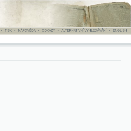
OVĚDA
-
ODKAZY
-
ALTERNATIVNÍ VYHLEDÁVÁNÍ
-
ENGLISH