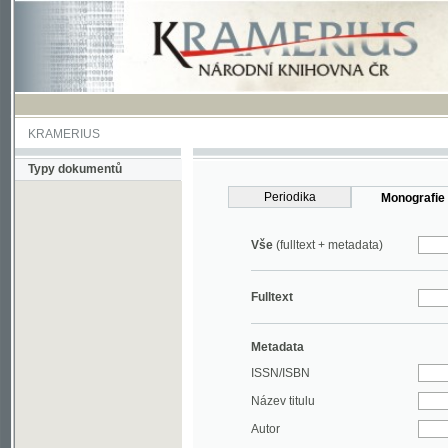
KRAMERIUS
Typy dokumentů
Periodika
Monografie
Vše
(fulltext + metadata)
Fulltext
Metadata
ISSN/ISBN
Název titulu
Autor
Rok
MDT