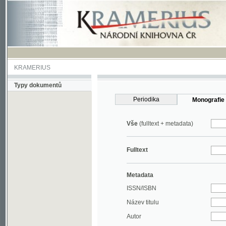
KRAMERIUS
Typy dokumentů
Periodika
Monografie
Vše
(fulltext + metadata)
Fulltext
Metadata
ISSN/ISBN
Název titulu
Autor
Rok
MDT