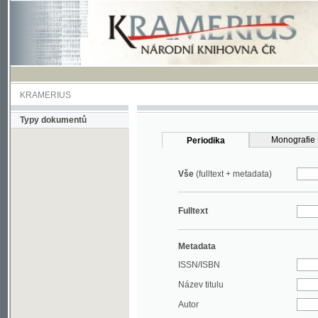
KRAMERIUS
Typy dokumentů
Monografie
Periodika
Vše
(fulltext + metadata)
Fulltext
Metadata
ISSN/ISBN
Název titulu
Autor
Rok
MDT