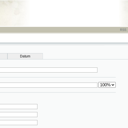
RSS
-
TISK
-
NÁP
Datum