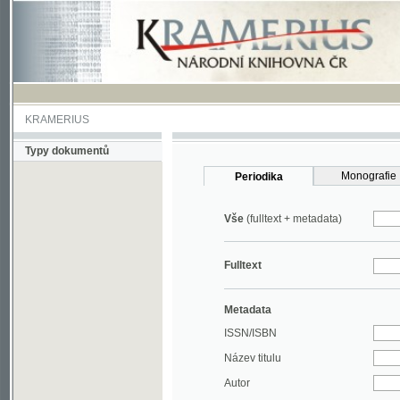
KRAMERIUS
Typy dokumentů
Monografie
Periodika
Vše
(fulltext + metadata)
Fulltext
Metadata
ISSN/ISBN
Název titulu
Autor
Rok
MDT