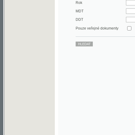
DDT
Pouze veřejné dokumenty
©2003-2010
Developed
under GNU GPL
by
Qbizm
,
NKČR
and
KNAV