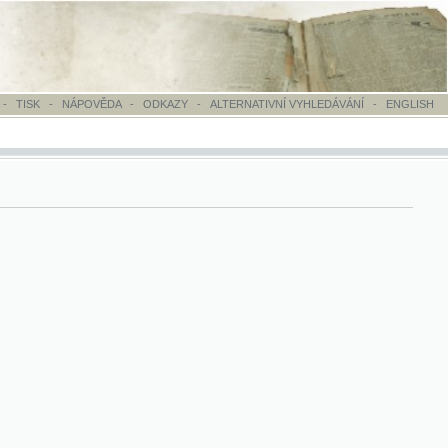
OVĚDA
-
ODKAZY
-
ALTERNATIVNÍ VYHLEDÁVÁNÍ
-
ENGLISH