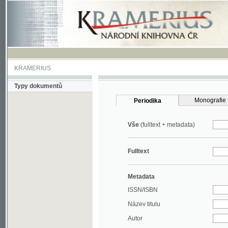
KRAMERIUS
Typy dokumentů
Monografie
Periodika
Vše
(fulltext + metadata)
Fulltext
Metadata
ISSN/ISBN
Název titulu
Autor
Rok
MDT