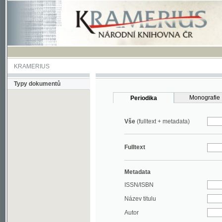
KRAMERIUS
Typy dokumentů
Monografie
Periodika
Vše
(fulltext + metadata)
Fulltext
Metadata
ISSN/ISBN
Název titulu
Autor
Rok
MDT