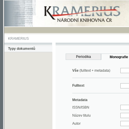
KRAMERIUS
Typy dokumentů
Periodika
Monografie
Vše
(fulltext + metadata)
Fulltext
Metadata
ISSN/ISBN
Název titulu
Autor
Rok
MDT