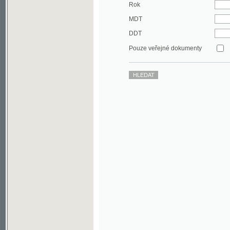
DDT
Pouze veřejné dokumenty
©2003-2010
Developed
under GNU GPL
by
Qbizm
,
NKČR
and
KNAV