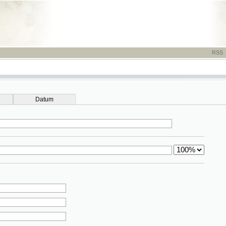
RSS
-
TISK
-
NÁP
Datum