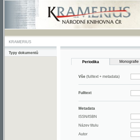
KRAMERIUS
Typy dokumentů
Monografie
Periodika
Vše
(fulltext + metadata)
Fulltext
Metadata
ISSN/ISBN
Název titulu
Autor
Rok
MDT