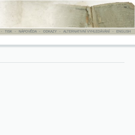
OVĚDA
-
ODKAZY
-
ALTERNATIVNÍ VYHLEDÁVÁNÍ
-
ENGLISH