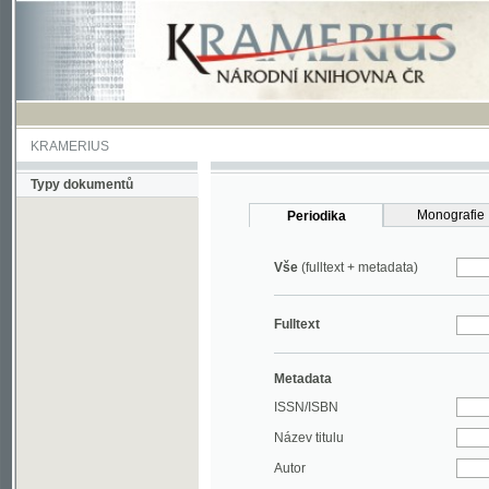
KRAMERIUS
Typy dokumentů
Monografie
Periodika
Vše
(fulltext + metadata)
Fulltext
Metadata
ISSN/ISBN
Název titulu
Autor
Rok
MDT