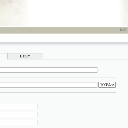
RSS
-
TISK
-
NÁP
Datum