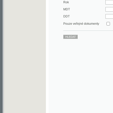
DDT
Pouze veřejné dokumenty
©2003-2010
Developed
under GNU GPL
by
Qbizm
,
NKČR
and
KNAV