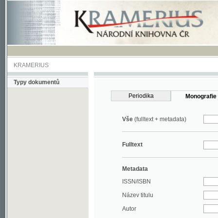
KRAMERIUS
Typy dokumentů
Periodika
Monografie
Vše
(fulltext + metadata)
Fulltext
Metadata
ISSN/ISBN
Název titulu
Autor
Rok
MDT