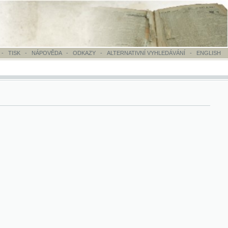
OVĚDA
-
ODKAZY
-
ALTERNATIVNÍ VYHLEDÁVÁNÍ
-
ENGLISH