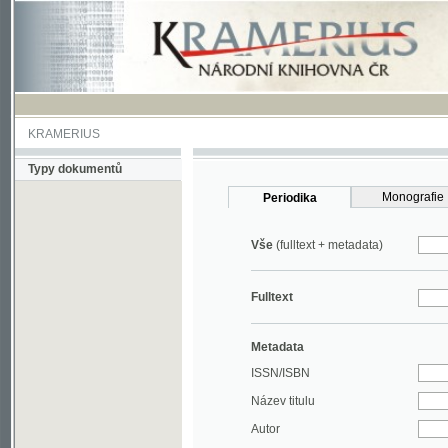
KRAMERIUS
Typy dokumentů
Monografie
Periodika
Vše
(fulltext + metadata)
Fulltext
Metadata
ISSN/ISBN
Název titulu
Autor
Rok
MDT