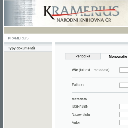
KRAMERIUS
Typy dokumentů
Periodika
Monografie
Vše
(fulltext + metadata)
Fulltext
Metadata
ISSN/ISBN
Název titulu
Autor
Rok
MDT