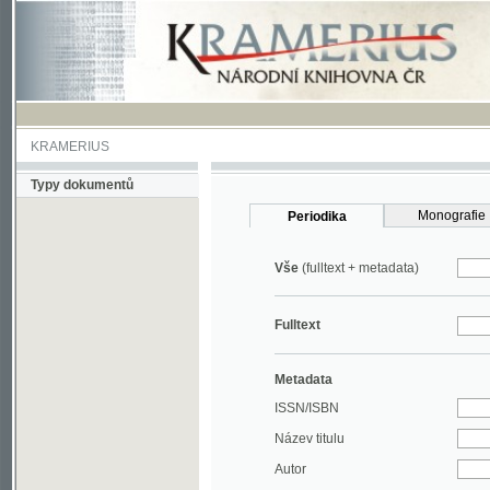
KRAMERIUS
Typy dokumentů
Monografie
Periodika
Vše
(fulltext + metadata)
Fulltext
Metadata
ISSN/ISBN
Název titulu
Autor
Rok
MDT