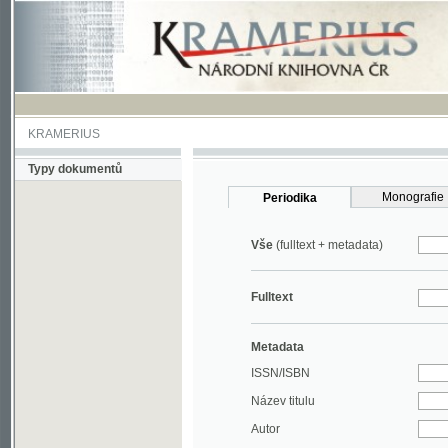
KRAMERIUS
Typy dokumentů
Monografie
Periodika
Vše
(fulltext + metadata)
Fulltext
Metadata
ISSN/ISBN
Název titulu
Autor
Rok
MDT