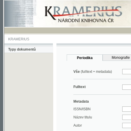
KRAMERIUS
Typy dokumentů
Monografie
Periodika
Vše
(fulltext + metadata)
Fulltext
Metadata
ISSN/ISBN
Název titulu
Autor
Rok
MDT