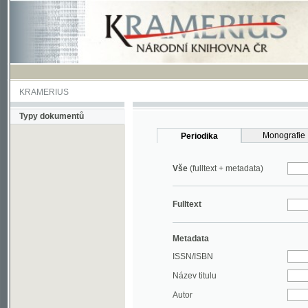
KRAMERIUS
Typy dokumentů
Monografie
Periodika
Vše
(fulltext + metadata)
Fulltext
Metadata
ISSN/ISBN
Název titulu
Autor
Rok
MDT