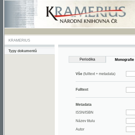
KRAMERIUS
Typy dokumentů
Periodika
Monografie
Vše
(fulltext + metadata)
Fulltext
Metadata
ISSN/ISBN
Název titulu
Autor
Rok
MDT