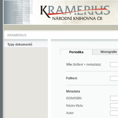
KRAMERIUS
Typy dokumentů
Monografie
Periodika
Vše
(fulltext + metadata)
Fulltext
Metadata
ISSN/ISBN
Název titulu
Autor
Rok
MDT