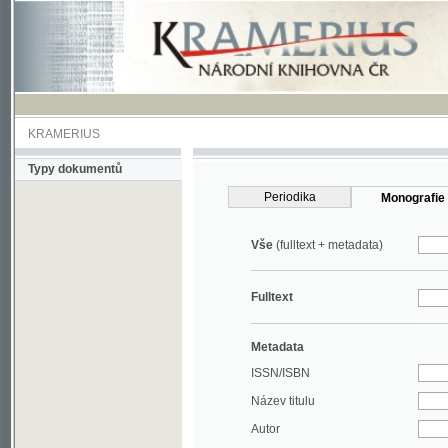
KRAMERIUS
Typy dokumentů
Periodika
Monografie
Vše
(fulltext + metadata)
Fulltext
Metadata
ISSN/ISBN
Název titulu
Autor
Rok
MDT