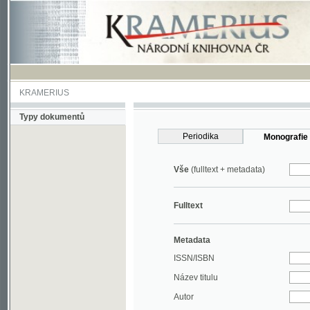
KRAMERIUS
Typy dokumentů
Periodika
Monografie
Vše
(fulltext + metadata)
Fulltext
Metadata
ISSN/ISBN
Název titulu
Autor
Rok
MDT