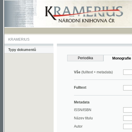
KRAMERIUS
Typy dokumentů
Periodika
Monografie
Vše
(fulltext + metadata)
Fulltext
Metadata
ISSN/ISBN
Název titulu
Autor
Rok
MDT