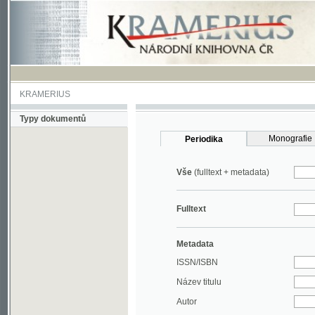
KRAMERIUS
Typy dokumentů
Monografie
Periodika
Vše
(fulltext + metadata)
Fulltext
Metadata
ISSN/ISBN
Název titulu
Autor
Rok
MDT