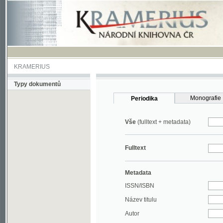
KRAMERIUS
Typy dokumentů
Monografie
Periodika
Vše
(fulltext + metadata)
Fulltext
Metadata
ISSN/ISBN
Název titulu
Autor
Rok
MDT