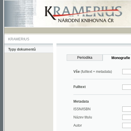
KRAMERIUS
Typy dokumentů
Periodika
Monografie
Vše
(fulltext + metadata)
Fulltext
Metadata
ISSN/ISBN
Název titulu
Autor
Rok
MDT