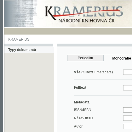
KRAMERIUS
Typy dokumentů
Periodika
Monografie
Vše
(fulltext + metadata)
Fulltext
Metadata
ISSN/ISBN
Název titulu
Autor
Rok
MDT