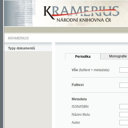
KRAMERIUS
Typy dokumentů
Monografie
Periodika
Vše
(fulltext + metadata)
Fulltext
Metadata
ISSN/ISBN
Název titulu
Autor
Rok
MDT