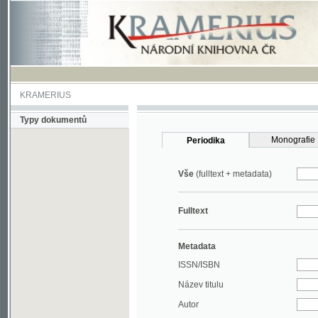
KRAMERIUS
Typy dokumentů
Monografie
Periodika
Vše
(fulltext + metadata)
Fulltext
Metadata
ISSN/ISBN
Název titulu
Autor
Rok
MDT