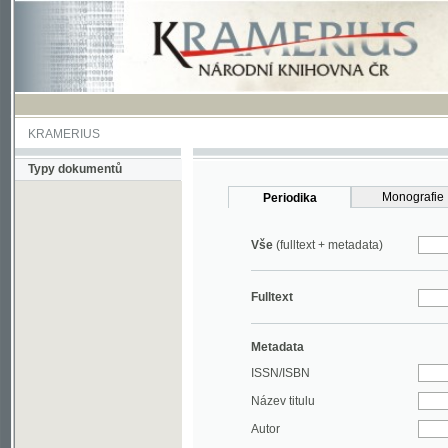
KRAMERIUS
Typy dokumentů
Monografie
Periodika
Vše
(fulltext + metadata)
Fulltext
Metadata
ISSN/ISBN
Název titulu
Autor
Rok
MDT