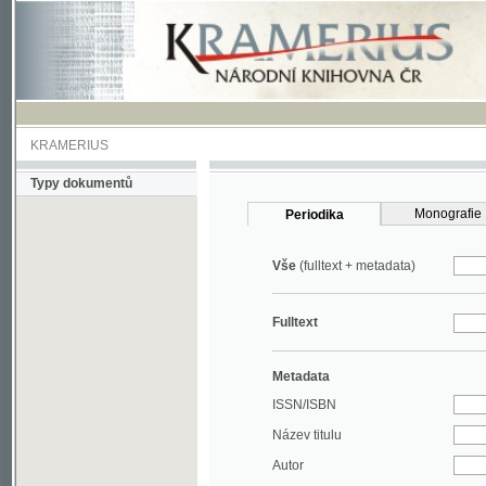
KRAMERIUS
Typy dokumentů
Monografie
Periodika
Vše
(fulltext + metadata)
Fulltext
Metadata
ISSN/ISBN
Název titulu
Autor
Rok
MDT