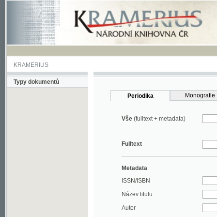
KRAMERIUS
Typy dokumentů
Monografie
Periodika
Vše
(fulltext + metadata)
Fulltext
Metadata
ISSN/ISBN
Název titulu
Autor
Rok
MDT