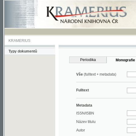
KRAMERIUS
Typy dokumentů
Periodika
Monografie
Vše
(fulltext + metadata)
Fulltext
Metadata
ISSN/ISBN
Název titulu
Autor
Rok
MDT