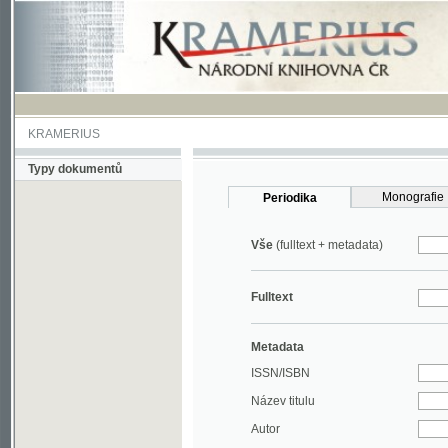
KRAMERIUS
Typy dokumentů
Monografie
Periodika
Vše
(fulltext + metadata)
Fulltext
Metadata
ISSN/ISBN
Název titulu
Autor
Rok
MDT