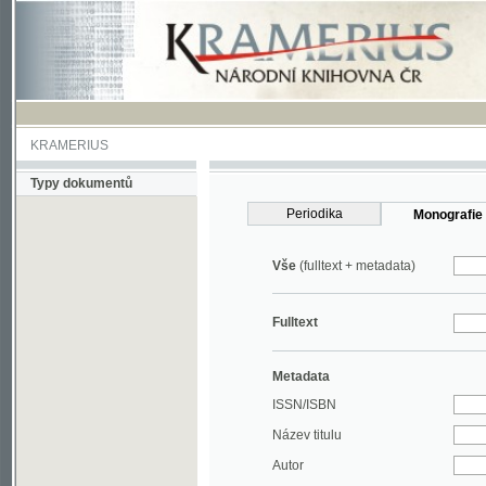
KRAMERIUS
Typy dokumentů
Periodika
Monografie
Vše
(fulltext + metadata)
Fulltext
Metadata
ISSN/ISBN
Název titulu
Autor
Rok
MDT