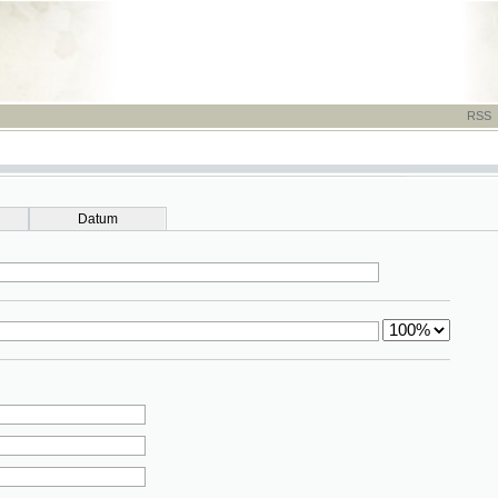
RSS
-
TISK
-
NÁP
Datum