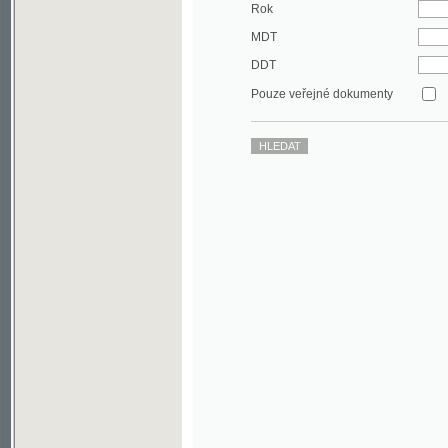
DDT
Pouze veřejné dokumenty
©2003-2010
Developed
under GNU GPL
by
Qbizm
,
NKČR
and
KNAV