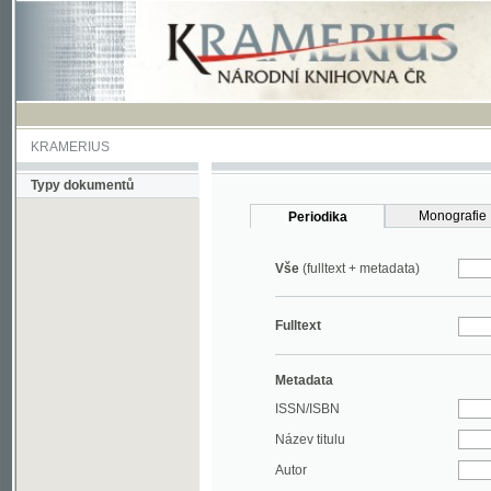
KRAMERIUS
Typy dokumentů
Monografie
Periodika
Vše
(fulltext + metadata)
Fulltext
Metadata
ISSN/ISBN
Název titulu
Autor
Rok
MDT