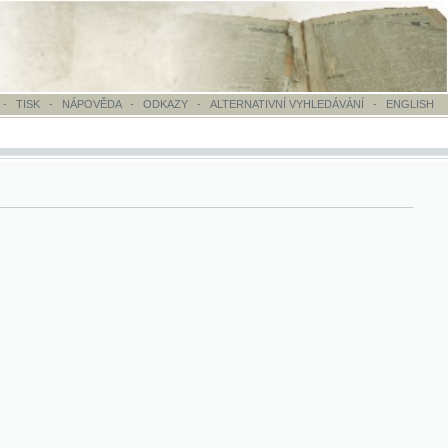
OVĚDA
-
ODKAZY
-
ALTERNATIVNÍ VYHLEDÁVÁNÍ
-
ENGLISH