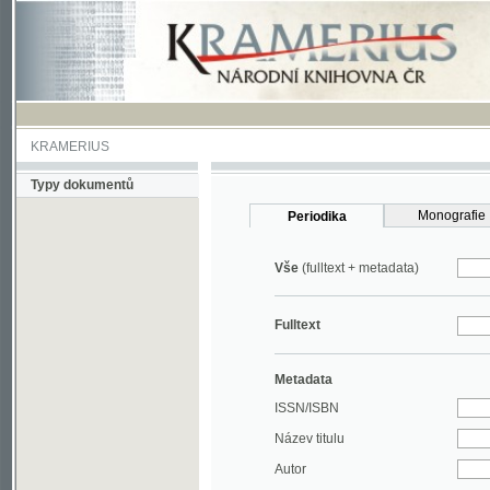
KRAMERIUS
Typy dokumentů
Monografie
Periodika
Vše
(fulltext + metadata)
Fulltext
Metadata
ISSN/ISBN
Název titulu
Autor
Rok
MDT