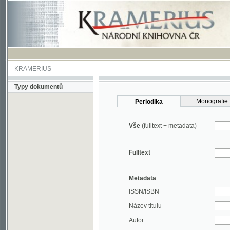
KRAMERIUS
Typy dokumentů
Monografie
Periodika
Vše
(fulltext + metadata)
Fulltext
Metadata
ISSN/ISBN
Název titulu
Autor
Rok
MDT