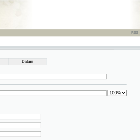
RSS
-
TISK
-
NÁP
Datum