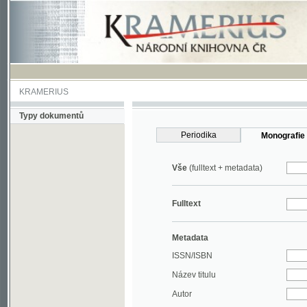
KRAMERIUS
Typy dokumentů
Periodika
Monografie
Vše
(fulltext + metadata)
Fulltext
Metadata
ISSN/ISBN
Název titulu
Autor
Rok
MDT