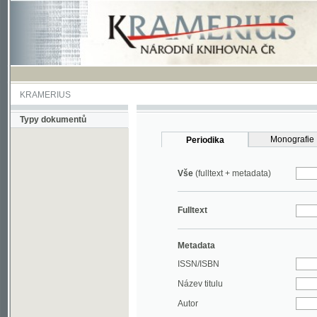
KRAMERIUS
Typy dokumentů
Monografie
Periodika
Vše
(fulltext + metadata)
Fulltext
Metadata
ISSN/ISBN
Název titulu
Autor
Rok
MDT