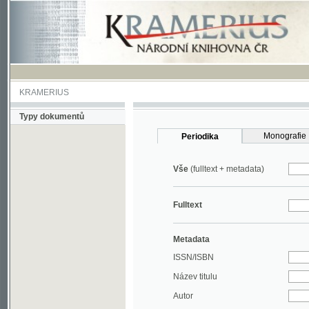
KRAMERIUS
Typy dokumentů
Monografie
Periodika
Vše
(fulltext + metadata)
Fulltext
Metadata
ISSN/ISBN
Název titulu
Autor
Rok
MDT