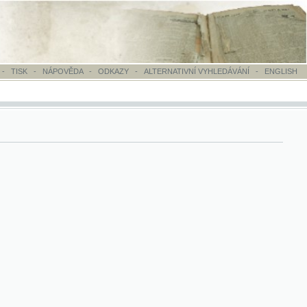
OVĚDA
-
ODKAZY
-
ALTERNATIVNÍ VYHLEDÁVÁNÍ
-
ENGLISH