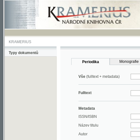
KRAMERIUS
Typy dokumentů
Monografie
Periodika
Vše
(fulltext + metadata)
Fulltext
Metadata
ISSN/ISBN
Název titulu
Autor
Rok
MDT