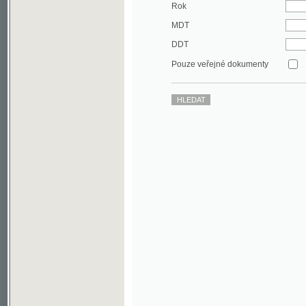
DDT
Pouze veřejné dokumenty
©2003-2010
Developed
under GNU GPL
by
Qbizm
,
NKČR
and
KNAV