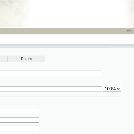
RSS
-
TISK
-
NÁP
Datum