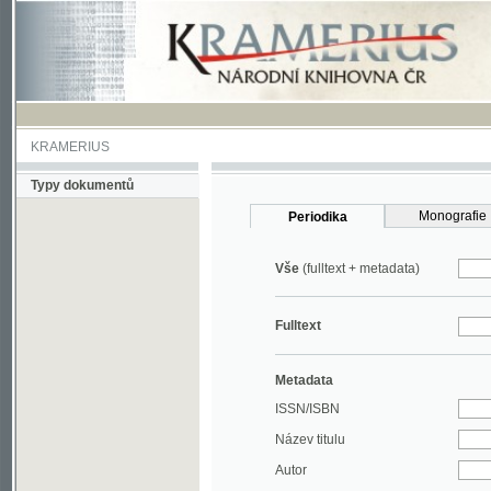
KRAMERIUS
Typy dokumentů
Monografie
Periodika
Vše
(fulltext + metadata)
Fulltext
Metadata
ISSN/ISBN
Název titulu
Autor
Rok
MDT