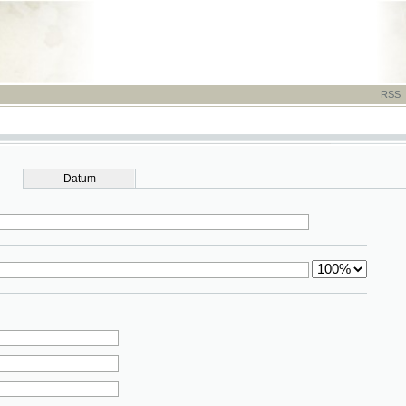
RSS
-
TISK
-
NÁP
Datum