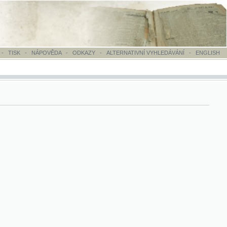
OVĚDA
-
ODKAZY
-
ALTERNATIVNÍ VYHLEDÁVÁNÍ
-
ENGLISH