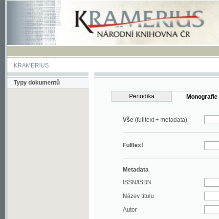
KRAMERIUS
Typy dokumentů
Periodika
Monografie
Vše
(fulltext + metadata)
Fulltext
Metadata
ISSN/ISBN
Název titulu
Autor
Rok
MDT