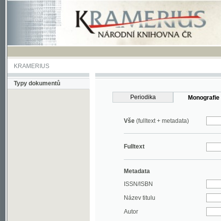
KRAMERIUS
Typy dokumentů
Periodika
Monografie
Vše
(fulltext + metadata)
Fulltext
Metadata
ISSN/ISBN
Název titulu
Autor
Rok
MDT