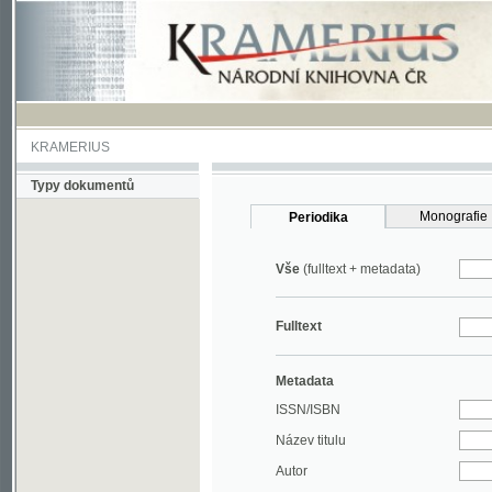
KRAMERIUS
Typy dokumentů
Monografie
Periodika
Vše
(fulltext + metadata)
Fulltext
Metadata
ISSN/ISBN
Název titulu
Autor
Rok
MDT