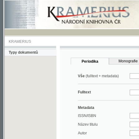
KRAMERIUS
Typy dokumentů
Monografie
Periodika
Vše
(fulltext + metadata)
Fulltext
Metadata
ISSN/ISBN
Název titulu
Autor
Rok
MDT