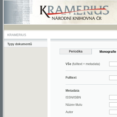
KRAMERIUS
Typy dokumentů
Periodika
Monografie
Vše
(fulltext + metadata)
Fulltext
Metadata
ISSN/ISBN
Název titulu
Autor
Rok
MDT